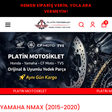
HEMEN SİPARİŞ VERİN, YOLA ARA
VERMEYİN!
0
PLATİN MOTOSİKLET
PLATİN MO
YAMAHA NMAX (2015-2020)