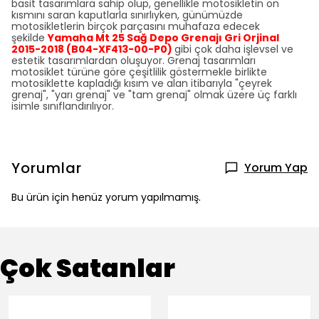
basit tasarımlara sahip olup, genellikle motosikletin ön
kısmını saran kaputlarla sınırlıyken, günümüzde
motosikletlerin birçok parçasını muhafaza edecek
şekilde
Yamaha Mt 25 Sağ Depo Grenajı Gri Orjinal
2015-2018 (B04-XF413-00-P0)
gibi çok daha işlevsel ve
estetik tasarımlardan oluşuyor. Grenaj tasarımları
motosiklet türüne göre çeşitlilik göstermekle birlikte
motosiklette kapladığı kısım ve alan itibarıyla "çeyrek
grenaj", "yarı grenaj" ve "tam grenaj" olmak üzere üç farklı
isimle sınıflandırılıyor.
Yorumlar
Yorum Yap
Bu ürün için henüz yorum yapılmamış.
Çok Satanlar