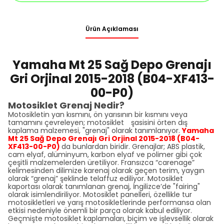
Ürün Açıklaması
Yamaha Mt 25 Sağ Depo Grenajı
Gri Orjinal 2015-2018 (B04-XF413-
00-P0)
Motosiklet Grenaj Nedir?
Motosikletin yan kısmını, ön yarısının bir kısmını veya
tamamını çevreleyen; motosiklet şasisini örten dış
kaplama malzemesi, "grenaj" olarak tanımlanıyor.
Yamaha
Mt 25 Sağ Depo Grenajı Gri Orjinal 2015-2018 (B04-
XF413-00-P0)
da bunlardan biridir. Grenajlar; ABS plastik,
cam elyaf, alüminyum, karbon elyaf ve polimer gibi çok
çeşitli malzemelerden üretiliyor. Fransızca “carenage”
kelimesinden dilimize karenaj olarak geçen terim, yaygın
olarak “grenaj” şeklinde telaffuz ediliyor. Motosiklet
kaportası olarak tanımlanan grenaj, İngilizce’de "fairing"
olarak isimlendiriliyor. Motosiklet panelleri, özellikle tur
motosikletleri ve yarış motosikletlerinde performansa olan
etkisi nedeniyle önemli bir parça olarak kabul ediliyor.
Geçmişte motosiklet kaplamaları, biçim ve işlevsellik olarak