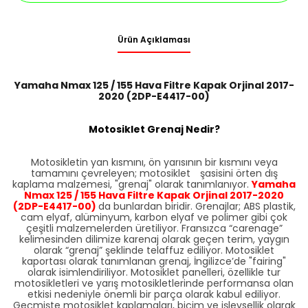
Ürün Açıklaması
Yamaha Nmax 125 / 155 Hava Filtre Kapak Orjinal 2017-
2020 (2DP-E4417-00)
Motosiklet Grenaj Nedir?
Motosikletin yan kısmını, ön yarısının bir kısmını veya
tamamını çevreleyen; motosiklet şasisini örten dış
kaplama malzemesi, "grenaj" olarak tanımlanıyor.
Yamaha
Nmax 125 / 155 Hava Filtre Kapak Orjinal 2017-2020
(2DP-E4417-00)
da bunlardan biridir. Grenajlar; ABS plastik,
cam elyaf, alüminyum, karbon elyaf ve polimer gibi çok
çeşitli malzemelerden üretiliyor. Fransızca “carenage”
kelimesinden dilimize karenaj olarak geçen terim, yaygın
olarak “grenaj” şeklinde telaffuz ediliyor. Motosiklet
kaportası olarak tanımlanan grenaj, İngilizce’de "fairing"
olarak isimlendiriliyor. Motosiklet panelleri, özellikle tur
motosikletleri ve yarış motosikletlerinde performansa olan
etkisi nedeniyle önemli bir parça olarak kabul ediliyor.
Geçmişte motosiklet kaplamaları, biçim ve işlevsellik olarak