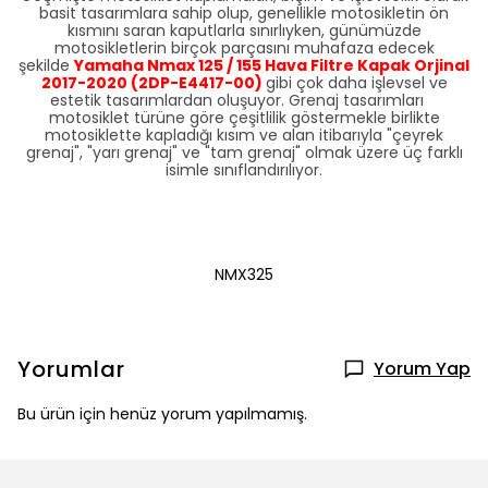
basit tasarımlara sahip olup, genellikle motosikletin ön
kısmını saran kaputlarla sınırlıyken, günümüzde
motosikletlerin birçok parçasını muhafaza edecek
şekilde
Yamaha Nmax 125 / 155 Hava Filtre Kapak Orjinal
2017-2020 (2DP-E4417-00)
gibi çok daha işlevsel ve
estetik tasarımlardan oluşuyor. Grenaj tasarımları
motosiklet türüne göre çeşitlilik göstermekle birlikte
motosiklette kapladığı kısım ve alan itibarıyla "çeyrek
grenaj", "yarı grenaj" ve "tam grenaj" olmak üzere üç farklı
isimle sınıflandırılıyor.
NMX325
Yorumlar
Yorum Yap
Bu ürün için henüz yorum yapılmamış.