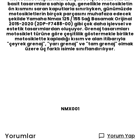
basit tasarımlara sahip olup, genellikle motosikletin
ön kısmını saran kaputlarla sınırlıyken, günümüzde
motosikletlerin birçok parçasını muhafaza edecek
şekilde Yamaha Nmax 125 / 155 Sağ Basamak Orijinal
2015-2020 (2DP-F7488-00) gibi çok daha işlevsel ve
estetik tasarımlardan oluşuyor. Grenaj tasarımları
motosiklet türüne göre çeşitlilik göstermekle birlikte
motosiklette kapladığı kısım ve alan itibarıyla
"çeyrek grenaj", "yarı grenaj" ve "tam grenaj" olmak
üzere üç farklı isimle sınıflandırılıyor.
NMX001
Yorumlar
Yorum Yap