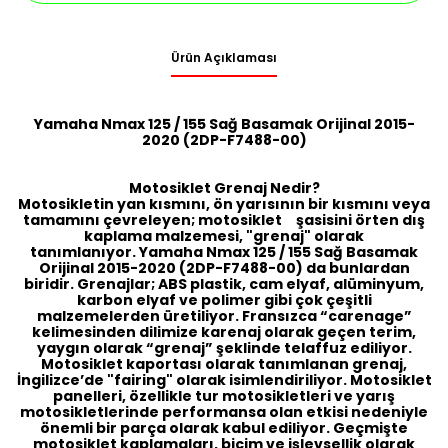
Ürün Açıklaması
Yamaha Nmax 125 / 155 Sağ Basamak Orijinal 2015-
2020 (2DP-F7488-00)
Motosiklet Grenaj Nedir?
Motosikletin yan kısmını, ön yarısının bir kısmını veya
tamamını çevreleyen; motosiklet şasisini örten dış
kaplama malzemesi, "grenaj" olarak
tanımlanıyor. Yamaha Nmax 125 / 155 Sağ Basamak
Orijinal 2015-2020 (2DP-F7488-00) da bunlardan
biridir. Grenajlar; ABS plastik, cam elyaf, alüminyum,
karbon elyaf ve polimer gibi çok çeşitli
malzemelerden üretiliyor. Fransızca “carenage”
kelimesinden dilimize karenaj olarak geçen terim,
yaygın olarak “grenaj” şeklinde telaffuz ediliyor.
Motosiklet kaportası olarak tanımlanan grenaj,
İngilizce’de "fairing" olarak isimlendiriliyor. Motosiklet
panelleri, özellikle tur motosikletleri ve yarış
motosikletlerinde performansa olan etkisi nedeniyle
önemli bir parça olarak kabul ediliyor. Geçmişte
motosiklet kaplamaları, biçim ve işlevsellik olarak