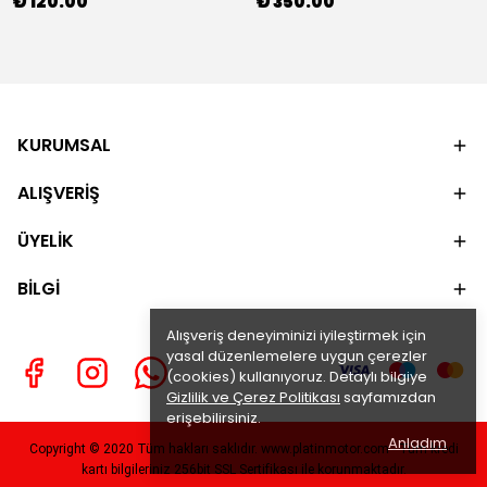
₺ 120.00
₺ 350.00
KURUMSAL
ALIŞVERİŞ
ÜYELİK
BİLGİ
Alışveriş deneyiminizi iyileştirmek için
yasal düzenlemelere uygun çerezler
(cookies) kullanıyoruz. Detaylı bilgiye
Gizlilik ve Çerez Politikası
sayfamızdan
erişebilirsiniz.
Anladım
Copyright © 2020 Tüm hakları saklıdır. www.platinmotor.com - Tüm kredi
kartı bilgileriniz 256bit SSL Sertifikası ile korunmaktadır.