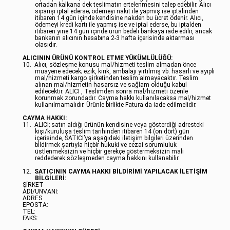
ortadan kalkana dek teslimatın ertelenmesini talep edebilir. Alıcı
siparişi iptal ederse; ödemeyi nakit ile yapmış ise iptalinden
itibaren 14 gün içinde kendisine nakden bu ücret ödenir. Alıcı,
ödemeyi kredi kartı ile yapmış ise ve iptal ederse, bu iptalden
itibaren yine 14 gün içinde ürün bedeli bankaya iade edilir, ancak
bankanın alıcının hesabına 2-3 hafta içerisinde aktarması
olasıdır.
ALICININ ÜRÜNÜ KONTROL ETME YÜKÜMLÜLÜĞÜ:
10.
Alıcı, sözleşme konusu mal/hizmeti teslim almadan önce
muayene edecek; ezik, kırık, ambalajı yırtılmış vb. hasarlı ve ayıplı
mal/hizmeti kargo şirketinden teslim almayacaktır. Teslim
alınan mal/hizmetin hasarsız ve sağlam olduğu kabul
edilecektir. ALICI , Teslimden sonra mal/hizmeti özenle
korunmak zorundadır. Cayma hakkı kullanılacaksa mal/hizmet
kullanılmamalıdır. Ürünle birlikte Fatura da iade edilmelidir.
CAYMA HAKKI:
11.
ALICI; satın aldığı ürünün kendisine veya gösterdiği adresteki
kişi/kuruluşa teslim tarihinden itibaren 14 (on dört) gün
içerisinde, SATICI’ya aşağıdaki iletişim bilgileri üzerinden
bildirmek şartıyla hiçbir hukuki ve cezai sorumluluk
üstlenmeksizin ve hiçbir gerekçe göstermeksizin malı
reddederek sözleşmeden cayma hakkını kullanabilir.
12.
SATICININ CAYMA HAKKI BİLDİRİMİ YAPILACAK İLETİŞİM
BİLGİLERİ:
ŞİRKET
ADI/UNVANI:
ADRES:
EPOSTA:
TEL:
FAKS: