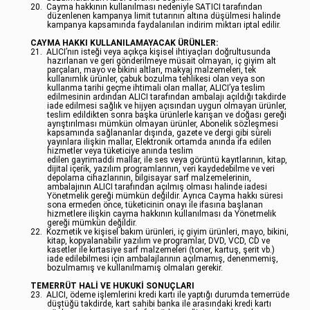
20.
Cayma hakkının kullanılması nedeniyle SATICI tarafından
düzenlenen kampanya limit tutarının altına düşülmesi halinde
kampanya kapsamında faydalanılan indirim miktarı iptal edilir.
CAYMA HAKKI KULLANILAMAYACAK ÜRÜNLER:
21.
ALICI’nın isteği veya açıkça kişisel ihtiyaçları doğrultusunda
hazırlanan ve geri gönderilmeye müsait olmayan, iç giyim alt
parçaları, mayo ve bikini altları, makyaj malzemeleri, tek
kullanımlık ürünler, çabuk bozulma tehlikesi olan veya son
kullanma tarihi geçme ihtimali olan mallar, ALICI’ya teslim
edilmesinin ardından ALICI tarafından ambalajı açıldığı takdirde
iade edilmesi sağlık ve hijyen açısından uygun olmayan ürünler,
teslim edildikten sonra başka ürünlerle karışan ve doğası gereği
ayrıştırılması mümkün olmayan ürünler, Abonelik sözleşmesi
kapsamında sağlananlar dışında, gazete ve dergi gibi süreli
yayınlara ilişkin mallar, Elektronik ortamda anında ifa edilen
hizmetler veya tüketiciye anında teslim
edilen gayrimaddi mallar, ile ses veya görüntü kayıtlarının, kitap,
dijital içerik, yazılım programlarının, veri kaydedebilme ve veri
depolama cihazlarının, bilgisayar sarf malzemelerinin,
ambalajının ALICI tarafından açılmış olması halinde iadesi
Yönetmelik gereği mümkün değildir. Ayrıca Cayma hakkı süresi
sona ermeden önce, tüketicinin onayı ile ifasına başlanan
hizmetlere ilişkin cayma hakkının kullanılması da Yönetmelik
gereği mümkün değildir.
22.
Kozmetik ve kişisel bakım ürünleri, iç giyim ürünleri, mayo, bikini,
kitap, kopyalanabilir yazılım ve programlar, DVD, VCD, CD ve
kasetler ile kırtasiye sarf malzemeleri (toner, kartuş, şerit vb.)
iade edilebilmesi için ambalajlarının açılmamış, denenmemiş,
bozulmamış ve kullanılmamış olmaları gerekir.
TEMERRÜT HALİ VE HUKUKİ SONUÇLARI
23.
ALICI, ödeme işlemlerini kredi kartı ile yaptığı durumda temerrüde
düştüğü takdirde, kart sahibi banka ile arasındaki kredi kartı