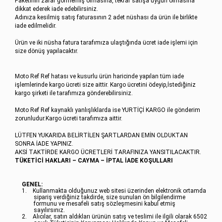
Paketinin zarar görmemiş olmasına, tekrar satışa uygun olmasına
dikkat ederek iade edebilirsiniz.
Adınıza kesilmiş satış faturasının 2 adet nüshası da ürün ile birlikte
iade edilmelidir.
Ürün ve iki nüsha fatura tarafımıza ulaştığında ücret iade işlemi için
size dönüş yapılacaktır.
Moto Ref Ref hatası ve kusurlu ürün haricinde yapılan tüm iade
işlemlerinde kargo ücreti size aittir. Kargo ücretini ödeyip,İstediğiniz
kargo şirketi ile tarafımıza gönderebilirsiniz.
Moto Ref Ref kaynaklı yanlışlıklarda ise YURTİÇİ KARGO ile gönderim
zorunludur.Kargo ücreti tarafımıza aittir.
LÜTFEN YUKARIDA BELİRTİLEN ŞARTLARDAN EMİN OLDUKTAN
SONRA İADE YAPINIZ.
AKSİ TAKTİRDE KARGO ÜCRETLERİ TARAFINIZA YANSITILACAKTIR.
TÜKETİCİ HAKLARI – CAYMA – İPTAL İADE KOŞULLARI
GENEL:
1.
Kullanmakta olduğunuz web sitesi üzerinden elektronik ortamda
sipariş verdiğiniz takdirde, size sunulan ön bilgilendirme
formunu ve mesafeli satış sözleşmesini kabul etmiş
sayılırsınız.
2.
Alıcılar, satın aldıkları ürünün satış ve teslimi ile ilgili olarak 6502