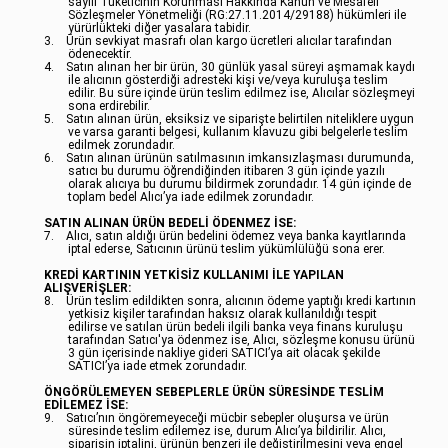
sayılı Tüketicinin Korunması Hakkında Kanun ve Mesafeli
Sözleşmeler Yönetmeliği (RG:27.11.2014/29188) hükümleri ile
yürürlükteki diğer yasalara tabidir.
3.
Ürün sevkiyat masrafı olan kargo ücretleri alıcılar tarafından
ödenecektir.
4.
Satın alınan her bir ürün, 30 günlük yasal süreyi aşmamak kaydı
ile alıcının gösterdiği adresteki kişi ve/veya kuruluşa teslim
edilir. Bu süre içinde ürün teslim edilmez ise, Alıcılar sözleşmeyi
sona erdirebilir.
5.
Satın alınan ürün, eksiksiz ve siparişte belirtilen niteliklere uygun
ve varsa garanti belgesi, kullanım klavuzu gibi belgelerle teslim
edilmek zorundadır.
6.
Satın alınan ürünün satılmasının imkansızlaşması durumunda,
satıcı bu durumu öğrendiğinden itibaren 3 gün içinde yazılı
olarak alıcıya bu durumu bildirmek zorundadır. 14 gün içinde de
toplam bedel Alıcı’ya iade edilmek zorundadır.
SATIN ALINAN ÜRÜN BEDELİ ÖDENMEZ İSE:
7.
Alıcı, satın aldığı ürün bedelini ödemez veya banka kayıtlarında
iptal ederse, Satıcının ürünü teslim yükümlülüğü sona erer.
KREDİ KARTININ YETKİSİZ KULLANIMI İLE YAPILAN
ALIŞVERİŞLER:
8.
Ürün teslim edildikten sonra, alıcının ödeme yaptığı kredi kartının
yetkisiz kişiler tarafından haksız olarak kullanıldığı tespit
edilirse ve satılan ürün bedeli ilgili banka veya finans kuruluşu
tarafından Satıcı'ya ödenmez ise, Alıcı, sözleşme konusu ürünü
3 gün içerisinde nakliye gideri SATICI’ya ait olacak şekilde
SATICI’ya iade etmek zorundadır.
ÖNGÖRÜLEMEYEN SEBEPLERLE ÜRÜN SÜRESİNDE TESLİM
EDİLEMEZ İSE:
9.
Satıcı’nın öngöremeyeceği mücbir sebepler oluşursa ve ürün
süresinde teslim edilemez ise, durum Alıcı’ya bildirilir. Alıcı,
siparişin iptalini, ürünün benzeri ile değiştirilmesini veya engel