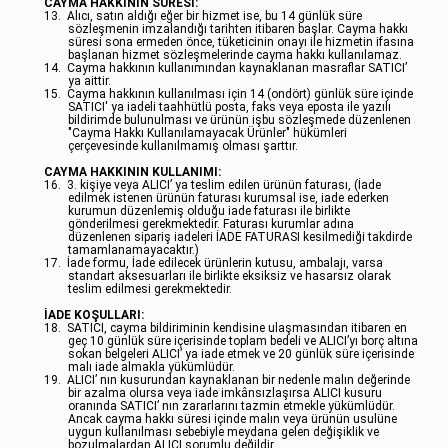
CAYMA HAKKININ SÜRESİ:
13.
Alıcı, satın aldığı eğer bir hizmet ise, bu 14 günlük süre
sözleşmenin imzalandığı tarihten itibaren başlar. Cayma hakkı
süresi sona ermeden önce, tüketicinin onayı ile hizmetin ifasına
başlanan hizmet sözleşmelerinde cayma hakkı kullanılamaz.
14.
Cayma hakkının kullanımından kaynaklanan masraflar SATICI’
ya aittir.
15.
Cayma hakkının kullanılması için 14 (ondört) günlük süre içinde
SATICI' ya iadeli taahhütlü posta, faks veya eposta ile yazılı
bildirimde bulunulması ve ürünün işbu sözleşmede düzenlenen
"Cayma Hakkı Kullanılamayacak Ürünler" hükümleri
çerçevesinde kullanılmamış olması şarttır.
CAYMA HAKKININ KULLANIMI:
16.
3. kişiye veya ALICI’ ya teslim edilen ürünün faturası, (İade
edilmek istenen ürünün faturası kurumsal ise, iade ederken
kurumun düzenlemiş olduğu iade faturası ile birlikte
gönderilmesi gerekmektedir. Faturası kurumlar adına
düzenlenen sipariş iadeleri İADE FATURASI kesilmediği takdirde
tamamlanamayacaktır.)
17.
İade formu, İade edilecek ürünlerin kutusu, ambalajı, varsa
standart aksesuarları ile birlikte eksiksiz ve hasarsız olarak
teslim edilmesi gerekmektedir.
İADE KOŞULLARI:
18.
SATICI, cayma bildiriminin kendisine ulaşmasından itibaren en
geç 10 günlük süre içerisinde toplam bedeli ve ALICI’yı borç altına
sokan belgeleri ALICI’ ya iade etmek ve 20 günlük süre içerisinde
malı iade almakla yükümlüdür.
19.
ALICI’ nın kusurundan kaynaklanan bir nedenle malın değerinde
bir azalma olursa veya iade imkânsızlaşırsa ALICI kusuru
oranında SATICI’ nın zararlarını tazmin etmekle yükümlüdür.
Ancak cayma hakkı süresi içinde malın veya ürünün usulüne
uygun kullanılması sebebiyle meydana gelen değişiklik ve
bozulmalardan ALICI sorumlu değildir.