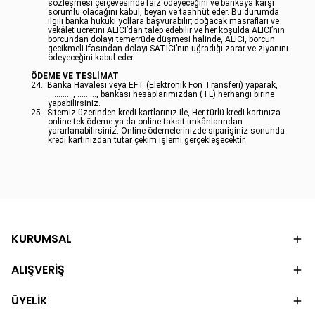
sözleşmesi çerçevesinde faiz ödeyeceğini ve bankaya karşı
sorumlu olacağını kabul, beyan ve taahhüt eder. Bu durumda
ilgili banka hukuki yollara başvurabilir; doğacak masrafları ve
vekâlet ücretini ALICI’dan talep edebilir ve her koşulda ALICI’nın
borcundan dolayı temerrüde düşmesi halinde, ALICI, borcun
gecikmeli ifasından dolayı SATICI’nın uğradığı zarar ve ziyanını
ödeyeceğini kabul eder.
ÖDEME VE TESLİMAT
24.
Banka Havalesi veya EFT (Elektronik Fon Transferi) yaparak,
............, ........., bankası hesaplarımızdan (TL) herhangi birine
yapabilirsiniz.
25.
Sitemiz üzerinden kredi kartlarınız ile, Her türlü kredi kartınıza
online tek ödeme ya da online taksit imkânlarından
yararlanabilirsiniz. Online ödemelerinizde siparişiniz sonunda
kredi kartınızdan tutar çekim işlemi gerçekleşecektir.
KURUMSAL
ALIŞVERİŞ
ÜYELİK