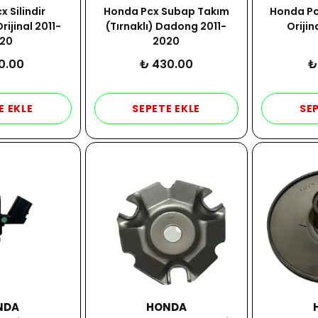
 Silindir
Honda Pcx Subap Takım
Honda Pcx
ijinal 2011-
(Tırnaklı) Dadong 2011-
Orijin
20
2020
0.00
₺ 430.00
₺
E EKLE
SEPETE EKLE
SEP
NDA
HONDA