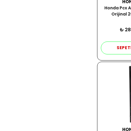
HO
Honda Pcx Al
Orijinal 
₺ 28
SEPET
HO