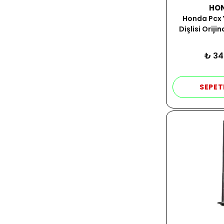
HO
Honda Pcx
Dişlisi Oriji
₺ 34
SEPET