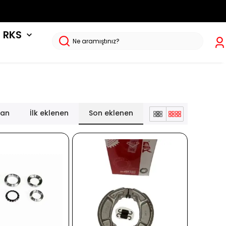
RKS
lan
İlk eklenen
Son eklenen