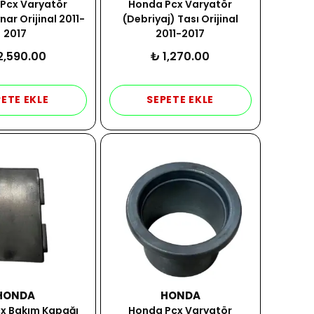
Pcx Varyatör
Honda Pcx Varyatör
ar Orijinal 2011-
(Debriyaj) Tası Orijinal
2017
2011-2017
2,590.00
₺ 1,270.00
ETE EKLE
SEPETE EKLE
HONDA
HONDA
x Bakım Kapağı
Honda Pcx Varyatör