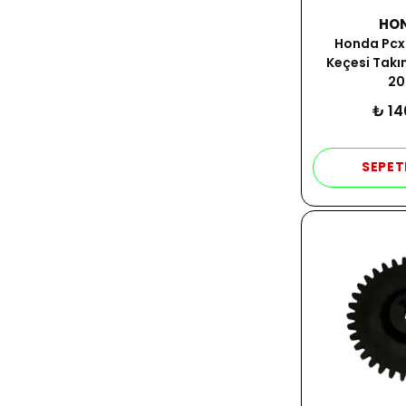
HO
Honda Pcx
Keçesi Takı
20
₺ 14
SEPET