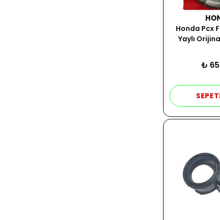
HO
Honda Pcx F
Yaylı Orijin
₺ 65
SEPET