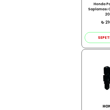
Honda Pcx
Saplaması Or
20
₺ 21
SEPET
HO