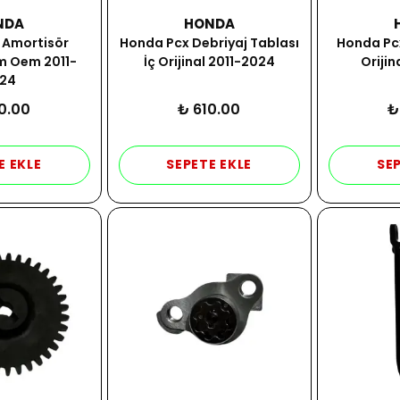
NDA
HONDA
 Amortisör
Honda Pcx Debriyaj Tablası
Honda Pc
m Oem 2011-
İç Orijinal 2011-2024
Orijin
24
0.00
₺ 610.00
₺
E EKLE
SEPETE EKLE
SEP