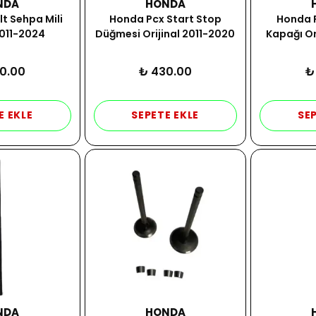
NDA
HONDA
t Sehpa Mili
Honda Pcx Start Stop
Honda 
2011-2024
Düğmesi Orijinal 2011-2020
Kapağı Or
0.00
₺ 430.00
₺
E EKLE
SEPETE EKLE
SEP
NDA
HONDA