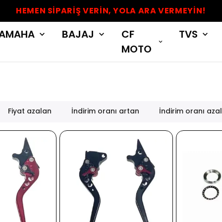
HEMEN SİPARİŞ VERİN, YOLA ARA VERMEYİN!
AMAHA
BAJAJ
CF
TVS
MOTO
Fiyat azalan
İndirim oranı artan
İndirim oranı aza