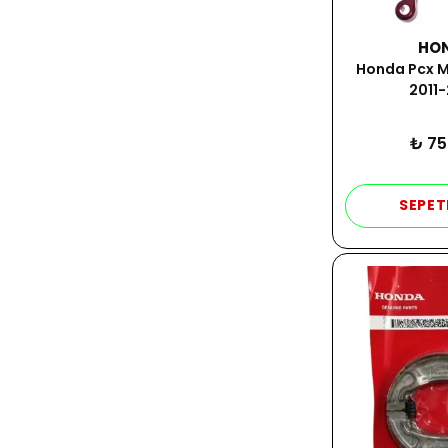
HO
Honda Pcx M
2011
₺ 75
SEPET