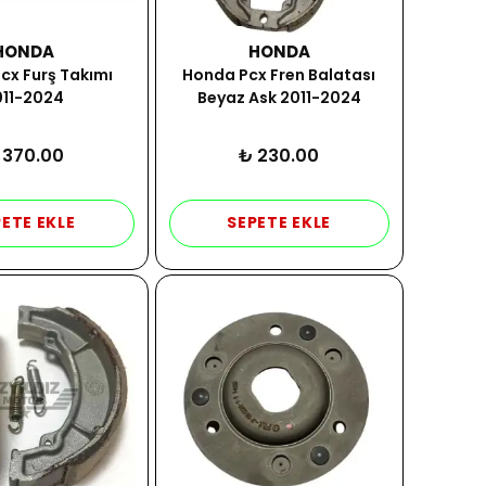
HONDA
HONDA
cx Furş Takımı
Honda Pcx Fren Balatası
011-2024
Beyaz Ask 2011-2024
 370.00
₺ 230.00
ETE EKLE
SEPETE EKLE