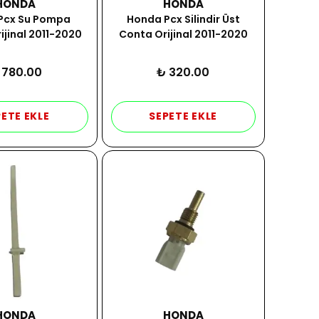
HONDA
HONDA
Pcx Su Pompa
Honda Pcx Silindir Üst
ijinal 2011-2020
Conta Orijinal 2011-2020
 780.00
₺ 320.00
ETE EKLE
SEPETE EKLE
HONDA
HONDA