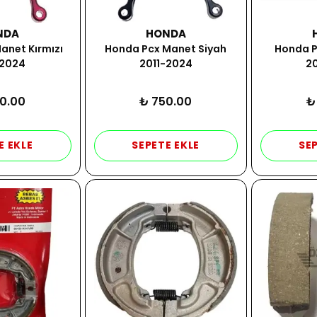
NDA
HONDA
anet Kırmızı
Honda Pcx Manet Siyah
Honda P
-2024
2011-2024
2
0.00
₺ 750.00
₺
E EKLE
SEPETE EKLE
SEP