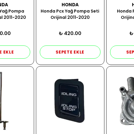
NDA
HONDA
 Yağ Pompa
Honda Pcx Yağ Pompa Seti
Honda 
nal 2011-2020
Orijinal 2011-2020
Orijin
0.00
₺ 420.00
₺
E EKLE
SEPETE EKLE
SEP