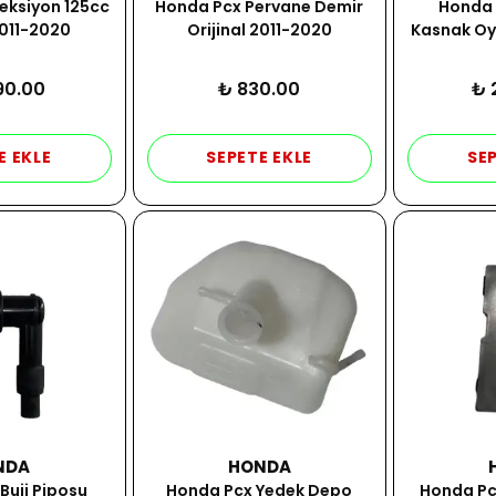
eksiyon 125cc
Honda Pcx Pervane Demir
Honda 
2011-2020
Orijinal 2011-2020
Kasnak Oyn
90.00
₺ 830.00
₺ 
E EKLE
SEPETE EKLE
SEP
NDA
HONDA
Buji Piposu
Honda Pcx Yedek Depo
Honda Pc