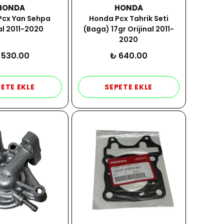
HONDA
HONDA
Pcx Yan Sehpa
Honda Pcx Tahrik Seti
al 2011-2020
(Baga) 17gr Orijinal 2011-
2020
 530.00
₺ 640.00
ETE EKLE
SEPETE EKLE