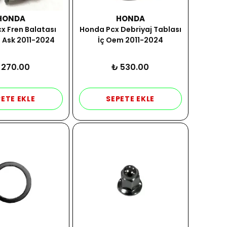
HONDA
HONDA
x Fren Balatası
Honda Pcx Debriyaj Tablası
u Ask 2011-2024
İç Oem 2011-2024
 270.00
₺ 530.00
ETE EKLE
SEPETE EKLE