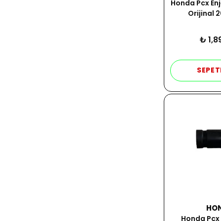
Honda Pcx Enj
Orijinal 
₺ 1,8
SEPET
HO
Honda Pcx 