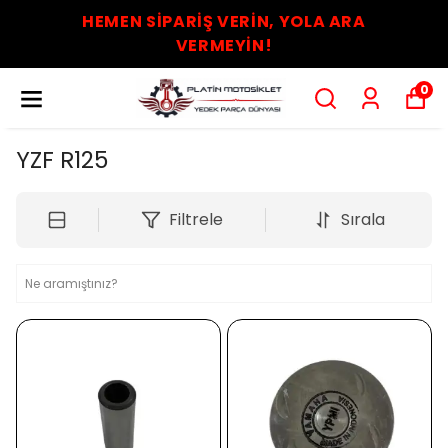
HEMEN SİPARİŞ VERİN, YOLA ARA
VERMEYİN!
0
YZF R125
Filtrele
Sırala