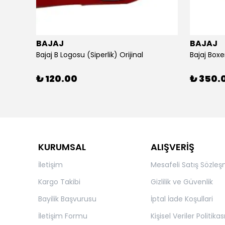
BAJAJ
BAJAJ
ijinal
Bajaj B Logosu (Siperlik) Orijinal
Bajaj Boxe
₺ 120.00
₺ 350.
KURUMSAL
ALIŞVERİŞ
İletişim
Mesafeli Satış Sözleş
Kargo Takibi
Gizlilik ve Güvenlik
Bayilik Başvurusu
İptal İade Koşullari
İletişim Formu
Kişisel Veriler Politikas