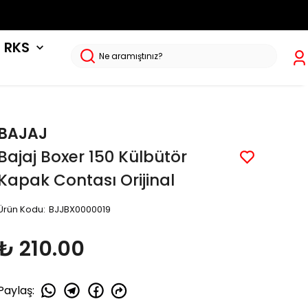
RKS
BAJAJ
Bajaj Boxer 150 Külbütör
Kapak Contası Orijinal
Ürün Kodu
:
BJJBX0000019
₺ 210.00
Paylaş
: