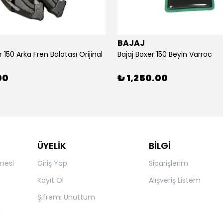
BAJAJ
r 150 Arka Fren Balatası Orijinal
Bajaj Boxer 150 Beyin Varroc
00
₺ 1,250.00
ÜYELİK
BİLGİ
mesi
Giriş Yap
Siparişlerim
Kayıt Ol
Alışveriş Listem
Şifremi Unuttum
ı