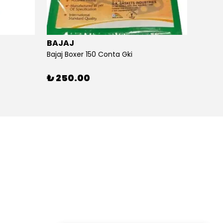
BAJAJ
BAJA
Bajaj Boxer 150 Conta Gki
Bajaj B
₺ 250.00
₺ 26