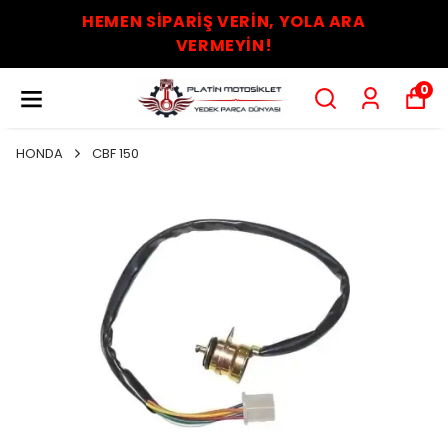
HEMEN SİPARİŞ VERİN, YOLA ARA
VERMEYİN!
0
HONDA
CBF 150