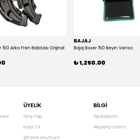
BAJAJ
r 150 Arka Fren Balatası Orijinal
Bajaj Boxer 150 Beyin Varroc
00
₺ 1,250.00
ÜYELİK
BİLGİ
mesi
Giriş Yap
Siparişlerim
Kayıt Ol
Alışveriş Listem
Şifremi Unuttum