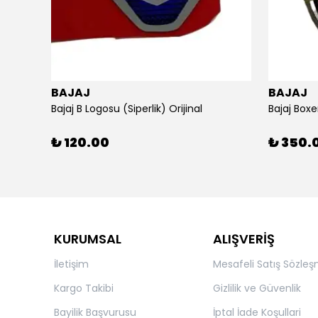
BAJAJ
BAJAJ
ijinal
Bajaj B Logosu (Siperlik) Orijinal
Bajaj Boxe
₺ 120.00
₺ 350.
KURUMSAL
ALIŞVERİŞ
İletişim
Mesafeli Satış Sözleş
Kargo Takibi
Gizlilik ve Güvenlik
Bayilik Başvurusu
İptal İade Koşullari