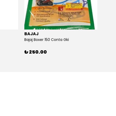
BAJAJ
BAJA
Bajaj Boxer 150 Conta Gki
Bajaj B
₺ 250.00
₺ 26