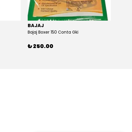
BAJAJ
BAJA
Bajaj Boxer 150 Conta Gki
Bajaj B
₺ 250.00
₺ 26