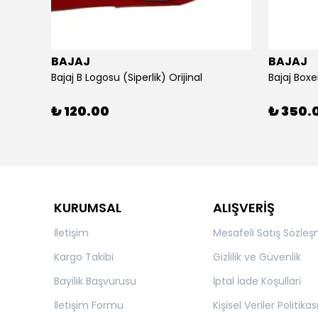
BAJAJ
BAJAJ
ijinal
Bajaj B Logosu (Siperlik) Orijinal
Bajaj Boxe
₺ 120.00
₺ 350.
KURUMSAL
ALIŞVERİŞ
İletişim
Mesafeli Satış Sözleş
Kargo Takibi
Gizlilik ve Güvenlik
Bayilik Başvurusu
İptal İade Koşullari
İletişim Formu
Kişisel Veriler Politikas