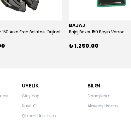
BAJAJ
r 150 Arka Fren Balatası Orijinal
Bajaj Boxer 150 Beyin Varroc
00
₺ 1,250.00
ÜYELİK
BİLGİ
mesi
Giriş Yap
Siparişlerim
Kayıt Ol
Alışveriş Listem
Şifremi Unuttum
ı