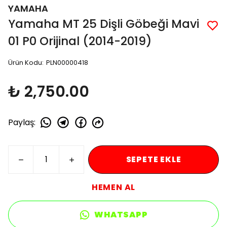
YAMAHA
Yamaha MT 25 Dişli Göbeği Mavi
01 P0 Orijinal (2014-2019)
Ürün Kodu
:
PLN00000418
₺ 2,750.00
Paylaş
:
SEPETE EKLE
HEMEN AL
WHATSAPP