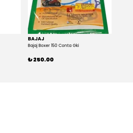
BAJAJ
BAJA
Bajaj Boxer 150 Conta Gki
Bajaj B
₺ 250.00
₺ 26