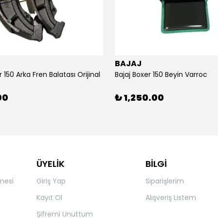
BAJAJ
r 150 Arka Fren Balatası Orijinal
Bajaj Boxer 150 Beyin Varroc
00
₺ 1,250.00
ÜYELİK
BİLGİ
mesi
Giriş Yap
Siparişlerim
Kayıt Ol
Alışveriş Listem
Şifremi Unuttum