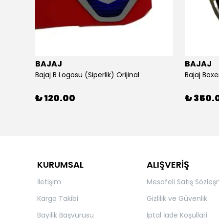
BAJAJ
BAJAJ
ijinal
Bajaj B Logosu (Siperlik) Orijinal
Bajaj Boxe
₺ 120.00
₺ 350.
KURUMSAL
ALIŞVERİŞ
İletişim
Mesafeli Satış Sözleş
Kargo Takibi
Gizlilik ve Güvenlik
Bayilik Başvurusu
İptal İade Koşullari