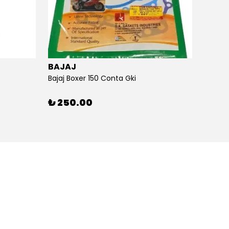
BAJAJ
BAJA
Bajaj Boxer 150 Conta Gki
Bajaj B
₺ 250.00
₺ 26