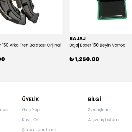
BAJAJ
r 150 Arka Fren Balatası Orijinal
Bajaj Boxer 150 Beyin Varroc
00
₺ 1,250.00
ÜYELİK
BİLGİ
mesi
Giriş Yap
Siparişlerim
Kayıt Ol
Alışveriş Listem
Şifremi Unuttum