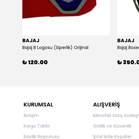
BAJAJ
BAJAJ
ijinal
Bajaj B Logosu (Siperlik) Orijinal
Bajaj Boxe
₺ 120.00
₺ 350.
KURUMSAL
ALIŞVERİŞ
İletişim
Mesafeli Satış Sözleş
Kargo Takibi
Gizlilik ve Güvenlik
Bayilik Başvurusu
İptal İade Koşullari