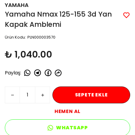
YAMAHA
Yamaha Nmax 125-155 3d Yan
Kapak Amblemi
Ürün Kodu
:
PLN000003570
₺ 1,040.00
Paylaş
:
SEPETE EKLE
HEMEN AL
WHATSAPP