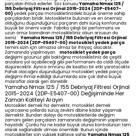
parçaları ihtiva ederler. Söz konusu
Yamaha Nmax 125 /
155 Debriyaj Filtresi Orjinal 2015-2024 (2DP-E5407-
00)
yedek parçası motosikletinizdeki büyük öneme sahip
parçalardan biridir. Motosiklette bulunan ve en önemsiz
olduğunu düşündüğünüz parçanın dahi sürüş konforunda
büyük bir önemi vardır. Fabrika çıkışlı bir performans ve
uzun ömür barındıran motosikletiniz olsun arzusun da
iseniz
Yamaha Nmax 125 / 155 Debriyaj Filtresi Orjinal
2015-2024 (2DP-E5407-00) motosiklet yedek parça
temini sizin için olmazsa olmaz bir ihtiyaç olacaktır.
Zamanında yapılmayan
motosiklet yedek parça
değişimi gözünüz gibi baktığınız motosikletiniz de çeşitli
arızalara yol açabileceği gibi performansını da ciddi ölçüde
düşürecektir. Ayrıca ömrünü de kısaltıcı bir etki yaratacaktır.
Pahalı olacağını düşündüğünüz motosiklet yedek parça
değişimi ihmal edildiği durumlarda size çok daha büyük
masraflar olarak geri dönebilir.
Yamaha Nmax 125 / 155 Debriyaj Filtresi Orjinal
2015-2024 (2DP-E5407-00)
Değişiminde Her
Zaman Kaliteyi Arayın
Motosiklet demek hız demektir, motosiklet demek
uçarcasına yollarda sürüş zevkini dibine kadar yaşamak
demektir. Bundan dolayı da motosikletlerde değişim
zamanı gelen parçaların zamanında değişiminin yapılması
hayatidir. Çünkü hız ne kadar büyük olursa kontrolünün tam
olarak sağlanabilir olması önemlidir. Bunun içinde
motosikletler için yüksek kaliteye sahip
Yamaha Nmax 125