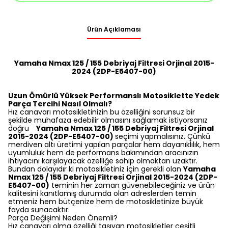
Ürün Açıklaması
Yamaha Nmax 125 / 155 Debriyaj Filtresi Orjinal 2015-
2024 (2DP-E5407-00)
Uzun Ömürlü Yüksek Performanslı Motosiklette Yedek
Parça Tercihi Nasıl Olmalı?
Hız canavarı motosikletinizin bu özelliğini sorunsuz bir
şekilde muhafaza edebilir olmasını sağlamak istiyorsanız
doğru
Yamaha Nmax 125 / 155 Debriyaj Filtresi Orjinal
2015-2024 (2DP-E5407-00)
seçimi yapmalısınız. Çünkü
merdiven altı üretimi yapılan parçalar hem dayanıklılık, hem
uyumluluk hem de performans bakımından aracınızın
ihtiyacını karşılayacak özelliğe sahip olmaktan uzaktır.
Bundan dolayıdır ki motosikletiniz için gerekli olan
Yamaha
Nmax 125 / 155 Debriyaj Filtresi Orjinal 2015-2024 (2DP-
E5407-00)
teminin her zaman güvenebileceğiniz ve ürün
kalitesini kanıtlamış durumda olan adreslerden temin
etmeniz hem bütçenize hem de motosikletinize büyük
fayda sunacaktır.
Parça Değişimi Neden Önemli?
Hız canavarı olma özelliği taşıyan motosikletler çeşitli