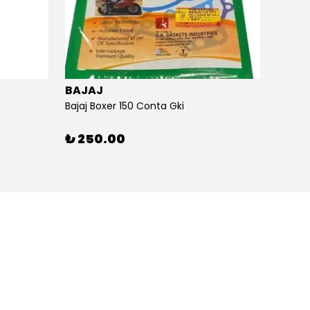
BAJAJ
BAJA
Bajaj Boxer 150 Conta Gki
Bajaj B
₺ 250.00
₺ 26