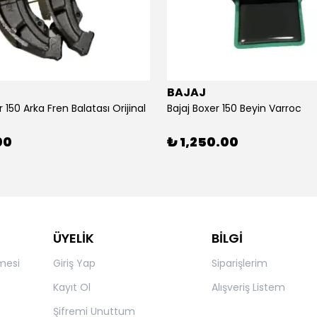
BAJAJ
r 150 Arka Fren Balatası Orijinal
Bajaj Boxer 150 Beyin Varroc
00
₺ 1,250.00
ÜYELİK
BİLGİ
mesi
Giriş Yap
Siparişlerim
Kayıt Ol
Alışveriş Listem
Şifremi Unuttum