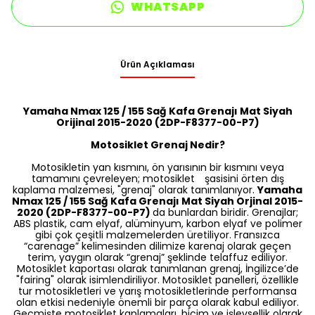
WHATSAPP
Ürün Açıklaması
Yamaha Nmax 125 / 155 Sağ Kafa Grenajı Mat Siyah
Orijinal 2015-2020 (2DP-F8377-00-P7)
Motosiklet Grenaj Nedir?
Motosikletin yan kısmını, ön yarısının bir kısmını veya
tamamını çevreleyen; motosiklet şasisini örten dış
kaplama malzemesi, "grenaj" olarak tanımlanıyor.
Yamaha
Nmax 125 / 155 Sağ Kafa Grenajı Mat Siyah Orjinal 2015-
2020 (2DP-F8377-00-P7)
da bunlardan biridir. Grenajlar;
ABS plastik, cam elyaf, alüminyum, karbon elyaf ve polimer
gibi çok çeşitli malzemelerden üretiliyor. Fransızca
“carenage” kelimesinden dilimize karenaj olarak geçen
terim, yaygın olarak “grenaj” şeklinde telaffuz ediliyor.
Motosiklet kaportası olarak tanımlanan grenaj, İngilizce’de
"fairing" olarak isimlendiriliyor. Motosiklet panelleri, özellikle
tur motosikletleri ve yarış motosikletlerinde performansa
olan etkisi nedeniyle önemli bir parça olarak kabul ediliyor.
Geçmişte motosiklet kaplamaları, biçim ve işlevsellik olarak