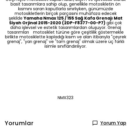
basit tasarımlara sahip olup, genellikle motosikletin ön
kısmını saran kaputlarla sınırlıyken, günümüzde
motosikletlerin birçok parçasını muhafaza edecek
şekilde
Yamaha Nmax 125 / 155 Sağ Kafa Grenajı Mat
Siyah Orjinal 2015-2020 (2DP-F8377-00-P7)
gibi çok
daha işlevsel ve estetik tasarımlardan oluşuyor. Grenaj
tasarımları motosiklet türüne göre çeşitlilik göstermekle
birlikte motosiklette kapladığı kısım ve alan itibarıyla "çeyrek
grenaj", "yarı grenaj" ve "tam grenaj" olmak üzere üç farklı
isimle sınıflandırılıyor.
NMX323
Yorumlar
Yorum Yap