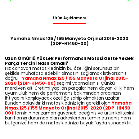
Ürün Açıklaması
Yamaha Nmax 125 / 155 Manyeto Orjinal 2015-2020
(2DP-H1450-00)
Uzun Ömürlü Yüksek Performanslı Motosiklette Yedek
Parça Tercihi Nasıl Olmalı?
Hız canavarı motosikletinizin bu özelliğini sorunsuz bir
şekilde muhafaza edebilir olmasını sağlamak istiyorsanız
doğru
Yamaha Nmax 125 / 155 Manyeto Orjinal 2015-
2020 (2DP-H1450-00)
seçimi yapmalısınız. Çünkü
merdiven altı üretimi yapılan parçalar hem dayanıklılık, hem
uyumluluk hem de performans bakımından aracınızın
ihtiyacını karşılayacak özelliğe sahip olmaktan uzaktır.
Bundan dolayıdır ki motosikletiniz için gerekli olan
Yamaha
Nmax 125 / 155 Manyeto Orjinal 2015-2020 (2DP-H1450-
00)
teminin her zaman güvenebileceğiniz ve ürün kalitesini
kanıtlamış durumda olan adreslerden temin etmeniz hem
bütçenize hem de motosikletinize büyük fayda sunacaktır.