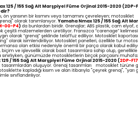
125 / 155 Sağ Alt Marşpiyel Füme Orjinal 2015-2020 (
2DP-F
dir?
ı, ön yarısının bir kısmını veya tamamını çevreleyen; motosiklet ş
enaj" olarak tanımlanıyor.
Yamaha Nmax 125 / 155 Sağ Alt Mar
M-00-P4
)
da bunlardan biridir. Grenajlar; ABS plastik, cam elyaf
ok çeşitli malzemelerden üretiliyor. Fransızca “carenage” kelimes
gın olarak “grenaj” şeklinde telaffuz ediliyor. Motosiklet kaporta
ring" olarak isimlendiriliyor. Motosiklet panelleri, özellikle tur motosi
ormansa olan etkisi nedeniyle önemli bir parça olarak kabul edili
biçim ve işlevsellik olarak basit tasarımlara sahip olup, genellikl
la sınırlıyken, günümüzde motosikletlerin birçok parçasını muhaf
5 / 155 Sağ Alt Marşpiyel Füme Orjinal 2015-2020 (
2DP-F1
k tasarımlardan oluşuyor. Grenaj tasarımları motosiklet türüne gör
osiklette kapladığı kısım ve alan itibarıyla "çeyrek grenaj", "yarı
mle sınıflandırılıyor.