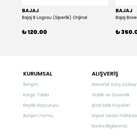
BAJAJ
BAJAJ
ijinal
Bajaj B Logosu (Siperlik) Orijinal
Bajaj Boxe
₺ 120.00
₺ 350.
KURUMSAL
ALIŞVERİŞ
İletişim
Mesafeli Satış Sözleş
Kargo Takibi
Gizlilik ve Güvenlik
Bayilik Başvurusu
İptal İade Koşullari
İletişim Formu
Kişisel Veriler Politikas
Banka Bilgilerimiz