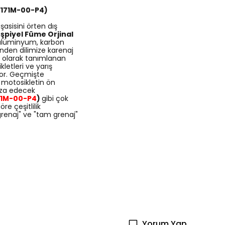
171M-00-P4
)
asisini örten dış
şpiyel Füme Orjinal
, alüminyum, karbon
inden dilimize karenaj
sı olarak tanımlanan
kletleri ve yarış
yor. Geçmişte
e motosikletin ön
aza edecek
71M-00-P4
)
gibi çok
e çeşitlilik
 grenaj" ve "tam grenaj"
Yorum Yap