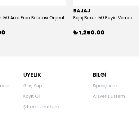
BAJAJ
r 150 Arka Fren Balatası Orijinal
Bajaj Boxer 150 Beyin Varroc
00
₺ 1,250.00
ÜYELİK
BİLGİ
mesi
Giriş Yap
Siparişlerim
Kayıt Ol
Alışveriş Listem
Şifremi Unuttum
ı