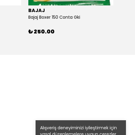
BAJAJ
BAJA
Bajaj Boxer 150 Conta Gki
Bajaj B
₺ 250.00
₺ 26
Alışveriş deneyiminizi iyileştirmek için
yasal düzenlemelere uygun çerezler