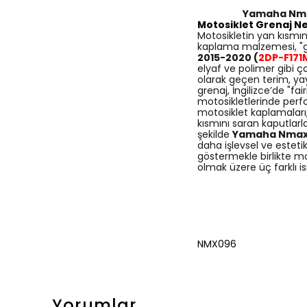
Yamaha Nmax 
Motosiklet Grenaj Ne
Motosikletin yan kısmın
kaplama malzemesi, "gr
2015-2020 (
2DP-F171
elyaf ve polimer gibi ç
olarak geçen terim, yay
grenaj, İngilizce’de "fai
motosikletlerinde perf
motosiklet kaplamaları, 
kısmını saran kaputlar
şekilde
Yamaha Nmax 12
daha işlevsel ve esteti
göstermekle birlikte mot
olmak üzere üç farklı isi
NMX096
Yorumlar