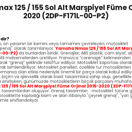
 125 / 155 Sol Alt Marşpiyel Füme O
2020 (2DP-F171L-00-P2)
dir?
ı, ön yarısının bir kısmını veya tamamını çevreleyen; motosiklet ş
enaj" olarak tanımlanıyor.
Yamaha Nmax 125 / 155 Sol Alt Mar
L-00-P2)
da bunlardan biridir. Grenajlar; ABS plastik, cam elyaf,
itli malzemelerden üretiliyor. Fransızca “carenage” kelimesinden 
rak “grenaj” şeklinde telaffuz ediliyor. Motosiklet kaportası olar
arak isimlendiriliyor. Motosiklet panelleri, özellikle tur motosikletleri
ormansa olan etkisi nedeniyle önemli bir parça olarak kabul edili
biçim ve işlevsellik olarak basit tasarımlara sahip olup, genellikl
la sınırlıyken, günümüzde motosikletlerin birçok parçasını muhaf
25 / 155 Sol Alt Marşpiyel Füme Orjinal 2015-2020 (2DP-F17
k tasarımlardan oluşuyor. Grenaj tasarımları motosiklet türüne gör
osiklette kapladığı kısım ve alan itibarıyla "çeyrek grenaj", "yarı
mle sınıflandırılıyor.