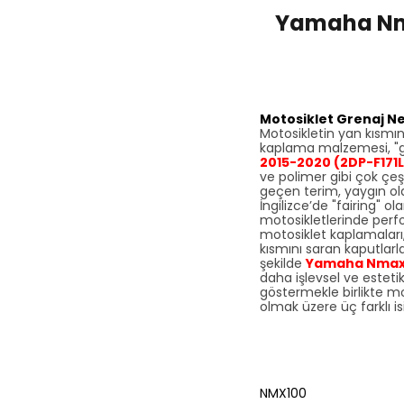
Yamaha Nmax
Motosiklet Grenaj Ne
Motosikletin yan kısmın
kaplama malzemesi, "gr
2015-2020 (2DP-F171
ve polimer gibi çok çeş
geçen terim, yaygın ola
İngilizce’de "fairing" ol
motosikletlerinde perf
motosiklet kaplamaları, 
kısmını saran kaputlar
şekilde
Yamaha Nmax 1
daha işlevsel ve esteti
göstermekle birlikte mot
olmak üzere üç farklı isi
NMX100