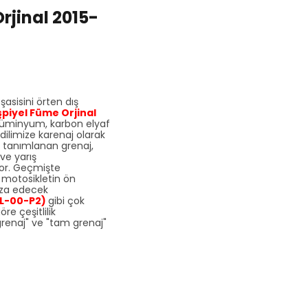
rjinal 2015-
asisini örten dış
şpiyel Füme Orjinal
 alüminyum, karbon elyaf
dilimize karenaj olarak
ak tanımlanan grenaj,
 ve yarış
yor. Geçmişte
e motosikletin ön
aza edecek
1L-00-P2)
gibi çok
e çeşitlilik
 grenaj" ve "tam grenaj"