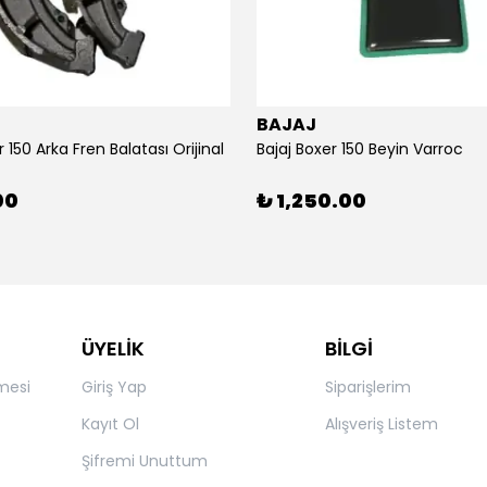
BAJAJ
r 150 Arka Fren Balatası Orijinal
Bajaj Boxer 150 Beyin Varroc
00
₺ 1,250.00
ÜYELİK
BİLGİ
mesi
Giriş Yap
Siparişlerim
Kayıt Ol
Alışveriş Listem
Şifremi Unuttum