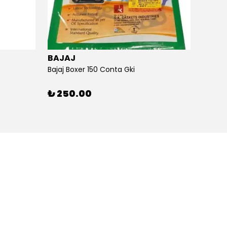
BAJAJ
BAJA
Bajaj Boxer 150 Conta Gki
Bajaj B
₺ 250.00
₺ 26