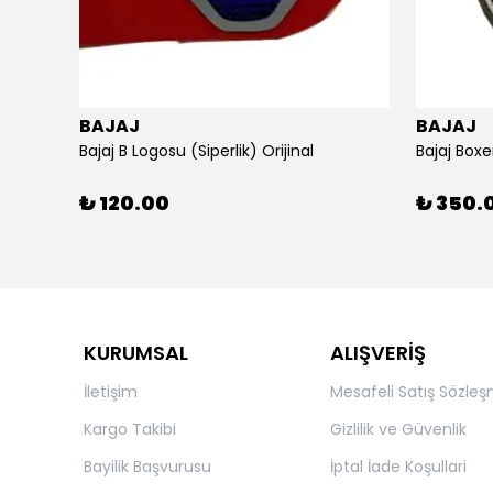
BAJAJ
BAJAJ
ijinal
Bajaj B Logosu (Siperlik) Orijinal
Bajaj Boxe
₺ 120.00
₺ 350.
KURUMSAL
ALIŞVERİŞ
İletişim
Mesafeli Satış Sözleş
Kargo Takibi
Gizlilik ve Güvenlik
Bayilik Başvurusu
İptal İade Koşullari