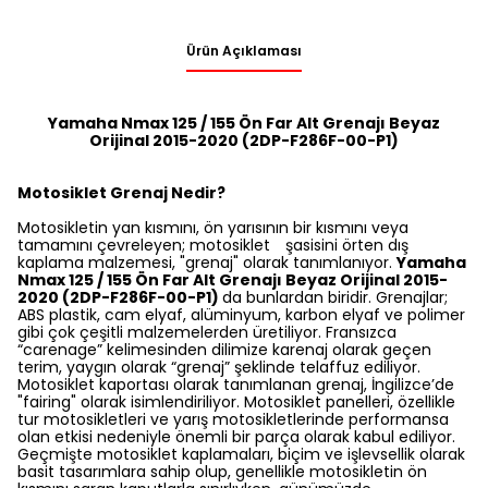
Ürün Açıklaması
Yamaha Nmax 125 / 155 Ön Far Alt Grenajı Beyaz
Orijinal 2015-2020 (2DP-F286F-00-P1)
Motosiklet Grenaj Nedir?
Motosikletin yan kısmını, ön yarısının bir kısmını veya
tamamını çevreleyen; motosiklet şasisini örten dış
kaplama malzemesi, "grenaj" olarak tanımlanıyor.
Yamaha
Nmax 125 / 155 Ön Far Alt Grenajı Beyaz Orijinal 2015-
2020 (2DP-F286F-00-P1)
da bunlardan biridir. Grenajlar;
ABS plastik, cam elyaf, alüminyum, karbon elyaf ve polimer
gibi çok çeşitli malzemelerden üretiliyor. Fransızca
“carenage” kelimesinden dilimize karenaj olarak geçen
terim, yaygın olarak “grenaj” şeklinde telaffuz ediliyor.
Motosiklet kaportası olarak tanımlanan grenaj, İngilizce’de
"fairing" olarak isimlendiriliyor. Motosiklet panelleri, özellikle
tur motosikletleri ve yarış motosikletlerinde performansa
olan etkisi nedeniyle önemli bir parça olarak kabul ediliyor.
Geçmişte motosiklet kaplamaları, biçim ve işlevsellik olarak
basit tasarımlara sahip olup, genellikle motosikletin ön