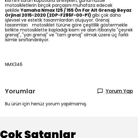
kısmını saran kaputlarla sınırlıyken, günümüzde
motosikletlerin birçok parçasını muhafaza edecek
şekilde
Yamaha Nmax 125 / 155 Ön Far Alt Grenajı Beyaz
Orjinal 2015-2020 (2DP-F286F-00-P1)
gibi çok daha
işlevsel ve estetik tasarımlardan oluşuyor. Grenaj
tasarımları motosiklet türüne göre çeşitlilik göstermekle
birlikte motosiklette kapladığı kısım ve alan itibarıyla "çeyrek
grenaj", "yarı grenaj" ve "tam grenaj" olmak üzere üç farklı
isimle sınıflandırılıyor.
NMX346
Yorumlar
Yorum Yap
Bu ürün için henüz yorum yapılmamış.
Çok Satanlar