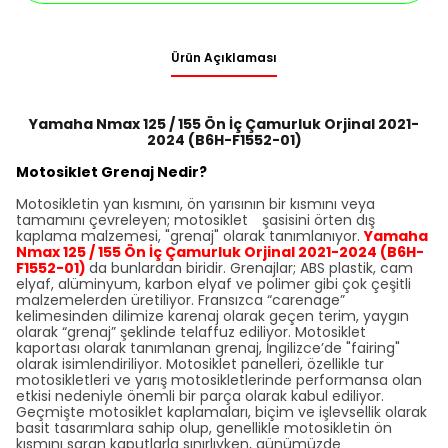
Ürün Açıklaması
Yamaha Nmax 125 / 155 Ön İç Çamurluk Orjinal 2021-
2024 (B6H-F1552-01)
Motosiklet Grenaj Nedir?
Motosikletin yan kısmını, ön yarısının bir kısmını veya
tamamını çevreleyen; motosiklet şasisini örten dış
kaplama malzemesi, "grenaj" olarak tanımlanıyor.
Yamaha
Nmax 125 / 155 Ön İç Çamurluk Orjinal 2021-2024 (B6H-
F1552-01)
da bunlardan biridir. Grenajlar; ABS plastik, cam
elyaf, alüminyum, karbon elyaf ve polimer gibi çok çeşitli
malzemelerden üretiliyor. Fransızca “carenage”
kelimesinden dilimize karenaj olarak geçen terim, yaygın
olarak “grenaj” şeklinde telaffuz ediliyor. Motosiklet
kaportası olarak tanımlanan grenaj, İngilizce’de "fairing"
olarak isimlendiriliyor. Motosiklet panelleri, özellikle tur
motosikletleri ve yarış motosikletlerinde performansa olan
etkisi nedeniyle önemli bir parça olarak kabul ediliyor.
Geçmişte motosiklet kaplamaları, biçim ve işlevsellik olarak
basit tasarımlara sahip olup, genellikle motosikletin ön
kısmını saran kaputlarla sınırlıyken, günümüzde