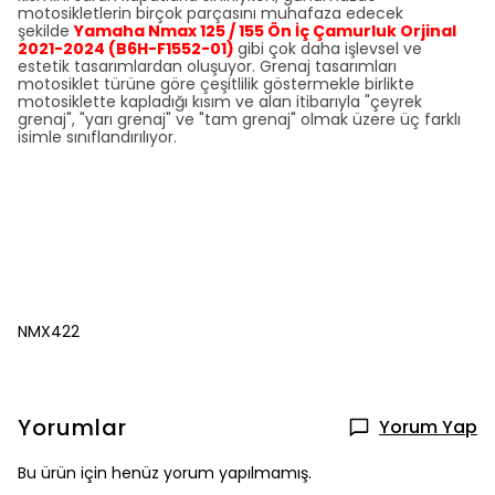
motosikletlerin birçok parçasını muhafaza edecek
şekilde
Yamaha Nmax 125 / 155 Ön İç Çamurluk Orjinal
2021-2024 (B6H-F1552-01)
gibi çok daha işlevsel ve
estetik tasarımlardan oluşuyor. Grenaj tasarımları
motosiklet türüne göre çeşitlilik göstermekle birlikte
motosiklette kapladığı kısım ve alan itibarıyla "çeyrek
grenaj", "yarı grenaj" ve "tam grenaj" olmak üzere üç farklı
isimle sınıflandırılıyor.
NMX422
Yorumlar
Yorum Yap
Bu ürün için henüz yorum yapılmamış.