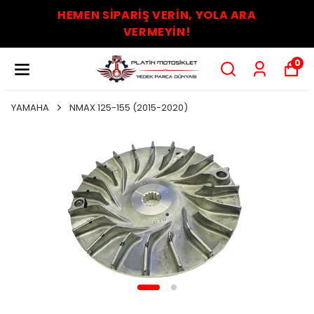
HEMEN SİPARİŞ VERİN, YOLA ARA
VERMEYİN!
0
YAMAHA
NMAX 125-155 (2015-2020)