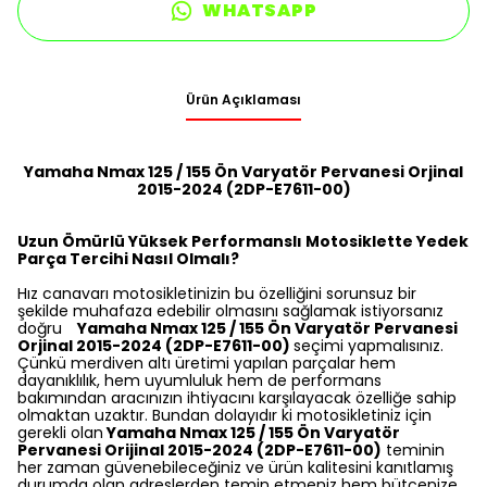
WHATSAPP
Ürün Açıklaması
Yamaha Nmax 125 / 155 Ön Varyatör Pervanesi Orjinal
2015-2024 (2DP-E7611-00)
Uzun Ömürlü Yüksek Performanslı Motosiklette Yedek
Parça Tercihi Nasıl Olmalı?
Hız canavarı motosikletinizin bu özelliğini sorunsuz bir
şekilde muhafaza edebilir olmasını sağlamak istiyorsanız
doğru
Yamaha Nmax 125 / 155 Ön Varyatör Pervanesi
Orjinal 2015-2024 (2DP-E7611-00)
seçimi yapmalısınız.
Çünkü merdiven altı üretimi yapılan parçalar hem
dayanıklılık, hem uyumluluk hem de performans
bakımından aracınızın ihtiyacını karşılayacak özelliğe sahip
olmaktan uzaktır. Bundan dolayıdır ki motosikletiniz için
gerekli olan
Yamaha Nmax 125 / 155 Ön Varyatör
Pervanesi Orijinal 2015-2024 (2DP-E7611-00)
teminin
her zaman güvenebileceğiniz ve ürün kalitesini kanıtlamış
durumda olan adreslerden temin etmeniz hem bütçenize