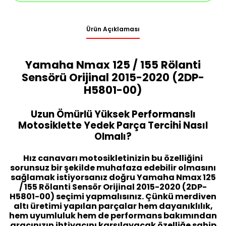
Ürün Açıklaması
Yamaha Nmax 125 / 155 Rölanti
Sensörü Orijinal 2015-2020 (2DP-
H5801-00)
Uzun Ömürlü Yüksek Performanslı
Motosiklette Yedek Parça Tercihi Nasıl
Olmalı?
Hız canavarı motosikletinizin bu özelliğini
sorunsuz bir şekilde muhafaza edebilir olmasını
sağlamak istiyorsanız doğru Yamaha Nmax 125
/ 155 Rölanti Sensör Orijinal 2015-2020 (2DP-
H5801-00) seçimi yapmalısınız. Çünkü merdiven
altı üretimi yapılan parçalar hem dayanıklılık,
hem uyumluluk hem de performans bakımından
aracınızın ihtiyacını karşılayacak özelliğe sahip