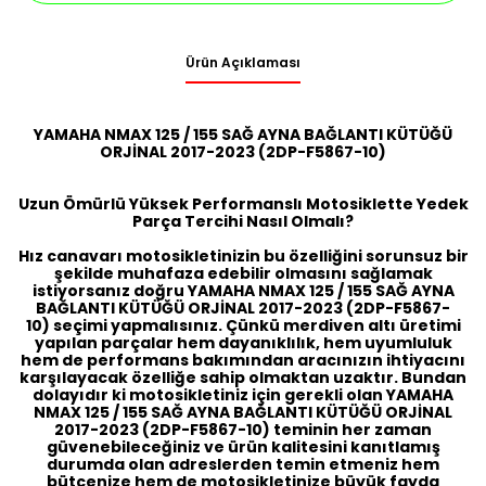
Ürün Açıklaması
YAMAHA NMAX 125 / 155 SAĞ AYNA BAĞLANTI KÜTÜĞÜ
ORJİNAL 2017-2023 (2DP-F5867-10)
Uzun Ömürlü Yüksek Performanslı Motosiklette Yedek
Parça Tercihi Nasıl Olmalı?
Hız canavarı motosikletinizin bu özelliğini sorunsuz bir
şekilde muhafaza edebilir olmasını sağlamak
istiyorsanız doğru YAMAHA NMAX 125 / 155 SAĞ AYNA
BAĞLANTI KÜTÜĞÜ ORJİNAL 2017-2023 (2DP-F5867-
10) seçimi yapmalısınız. Çünkü merdiven altı üretimi
yapılan parçalar hem dayanıklılık, hem uyumluluk
hem de performans bakımından aracınızın ihtiyacını
karşılayacak özelliğe sahip olmaktan uzaktır. Bundan
dolayıdır ki motosikletiniz için gerekli olan YAMAHA
NMAX 125 / 155 SAĞ AYNA BAĞLANTI KÜTÜĞÜ ORJİNAL
2017-2023 (2DP-F5867-10) teminin her zaman
güvenebileceğiniz ve ürün kalitesini kanıtlamış
durumda olan adreslerden temin etmeniz hem
bütçenize hem de motosikletinize büyük fayda