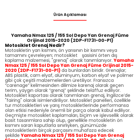
Ürün Açıklaması
Yamaha Nmax 125 / 155 Sol Depo Yan Grenaj Füme
Orijinal 2015-2020 (2DP-F1731-00-P1)
Motosiklet Grenaj Nedir?
Motosikletin yan kısmını, ön yarısının bir kısmını veya
tamamını çevreleyen; motosiklet şasisini örten dış
kaplama malzemesi, "grenaj" olarak tanımlanıyor.
Yamaha
Nmax 125 / 155 Sol Depo Yan Grenaj Füme Orijinal 2015-
2020 (2DP-F1731-00-P1)
da bunlardan biridir. Grenajlar;
ABS plastik, cam elyaf, alüminyum, karbon elyaf ve polimer
gibi çok çeşitli malzemelerden üretiliyor. Fransızca
“carenage” kelimesinden dilimize karenaj olarak geçen
terim, yaygın olarak “grenaj” şeklinde telaffuz ediliyor.
Motosiklet kaportası olarak tanımlanan grenaj, İngilizce’de
"fairing" olarak isimlendiriliyor. Motosiklet panelleri, özellikle
tur motosikletleri ve yarış motosikletlerinde performansa
olan etkisi nedeniyle önemli bir parça olarak kabul ediliyor.
Geçmişte motosiklet kaplamaları, biçim ve işlevsellik olarak
basit tasarımlara sahip olup, genellikle motosikletin ön
kısmını saran kaputlarla sınırlıyken, günümüzde
motosikletlerin birçok parçasını muhafaza edecek
şekilde
Yamaha Nmax 125 / 155 Sol Depo Yan Grenaj