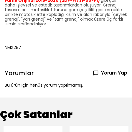
Füme Orijinal 2015-2020 (2DP-F1731-00-P1)
gibi çok
daha işlevsel ve estetik tasarımlardan oluşuyor. Grenaj
tasarımları motosiklet türüne göre çeşitlilik göstermekle
birlikte motosiklette kapladığı kısım ve alan itibarıyla "çeyrek
grenaj", "yarı grenaj" ve "tam grenaj" olmak üzere üç farklı
isimle sınıflandırılıyor.
NMX287
Yorumlar
Yorum Yap
Bu ürün için henüz yorum yapılmamış.
Çok Satanlar