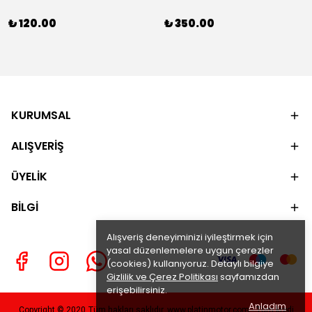
₺ 120.00
₺ 350.00
KURUMSAL
ALIŞVERİŞ
ÜYELİK
BİLGİ
Alışveriş deneyiminizi iyileştirmek için
yasal düzenlemelere uygun çerezler
(cookies) kullanıyoruz. Detaylı bilgiye
Gizlilik ve Çerez Politikası
sayfamızdan
erişebilirsiniz.
Anladım
Copyright © 2020 Tüm hakları saklıdır. www.platinmotor.com - Tüm kredi