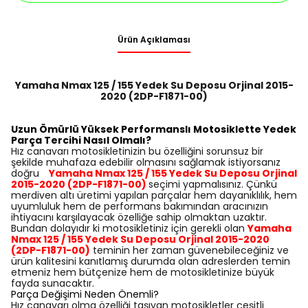
Ürün Açıklaması
Yamaha Nmax 125 / 155 Yedek Su Deposu Orjinal 2015-
2020 (2DP-F1871-00)
Uzun Ömürlü Yüksek Performanslı Motosiklette Yedek
Parça Tercihi Nasıl Olmalı?
Hız canavarı motosikletinizin bu özelliğini sorunsuz bir
şekilde muhafaza edebilir olmasını sağlamak istiyorsanız
doğru
Yamaha Nmax 125 / 155 Yedek Su Deposu Orjinal
2015-2020 (2DP-F1871-00)
seçimi yapmalısınız. Çünkü
merdiven altı üretimi yapılan parçalar hem dayanıklılık, hem
uyumluluk hem de performans bakımından aracınızın
ihtiyacını karşılayacak özelliğe sahip olmaktan uzaktır.
Bundan dolayıdır ki motosikletiniz için gerekli olan
Yamaha
Nmax 125 / 155 Yedek Su Deposu Orjinal 2015-2020
(2DP-F1871-00)
teminin her zaman güvenebileceğiniz ve
ürün kalitesini kanıtlamış durumda olan adreslerden temin
etmeniz hem bütçenize hem de motosikletinize büyük
fayda sunacaktır.
Parça Değişimi Neden Önemli?
Hız canavarı olma özelliği taşıyan motosikletler çeşitli