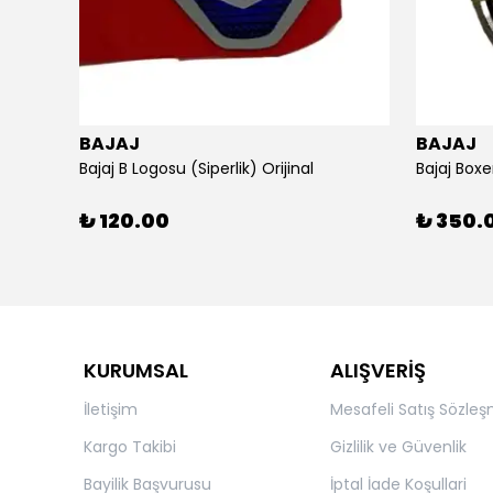
BAJAJ
BAJAJ
ijinal
Bajaj B Logosu (Siperlik) Orijinal
Bajaj Boxe
₺ 120.00
₺ 350.
KURUMSAL
ALIŞVERİŞ
İletişim
Mesafeli Satış Sözleş
Kargo Takibi
Gizlilik ve Güvenlik
Bayilik Başvurusu
İptal İade Koşullari