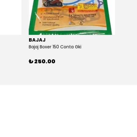
BAJAJ
BAJA
Bajaj Boxer 150 Conta Gki
Bajaj B
₺ 250.00
₺ 26