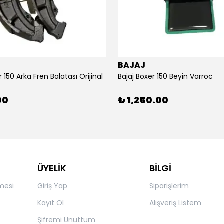
BAJAJ
r 150 Arka Fren Balatası Orijinal
Bajaj Boxer 150 Beyin Varroc
00
₺ 1,250.00
ÜYELİK
BİLGİ
mesi
Giriş Yap
Siparişlerim
Kayıt Ol
Alışveriş Listem
Şifremi Unuttum