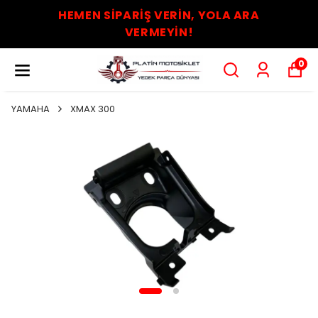
HEMEN SİPARİŞ VERİN, YOLA ARA
VERMEYİN!
0
YAMAHA
XMAX 300