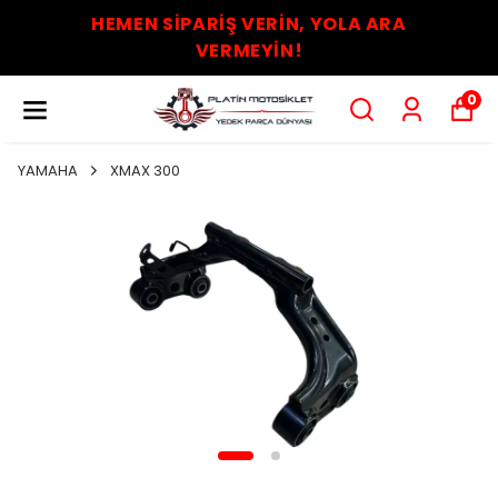
HEMEN SİPARİŞ VERİN, YOLA ARA
VERMEYİN!
0
YAMAHA
XMAX 300